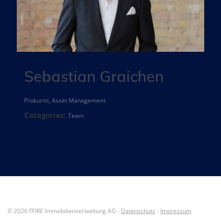
Sebastian Graichen
Prokurist, Asset Management
Categories:
Team
© 2026 FFIRE Immobilienverwaltung AG -
Datenschutz
-
Impressum