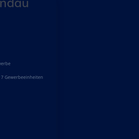
andau
erbe
17 Gewerbeeinheiten